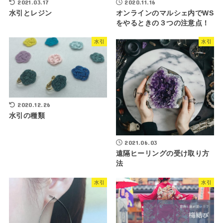
2021.03.17
2020.11.16
水引とレジン
オンラインのマルシェ内でWS
をやるときの３つの注意点！
水引
水引
2020.12.26
水引の種類
2021.06.03
遠隔ヒーリングの受け取り方
法
水引
水引