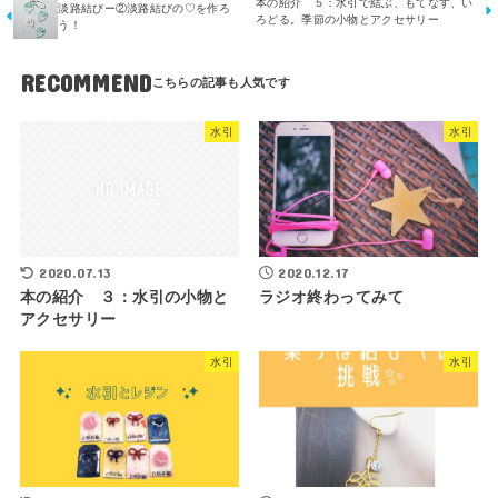
本の紹介 ５：水引で結ぶ、もてなす、い
淡路結びー②淡路結びの♡を作ろ
ろどる。季節の小物とアクセサリー
う！
RECOMMEND
水引
水引
2020.07.13
2020.12.17
本の紹介 ３：水引の小物と
ラジオ終わってみて
アクセサリー
水引
水引