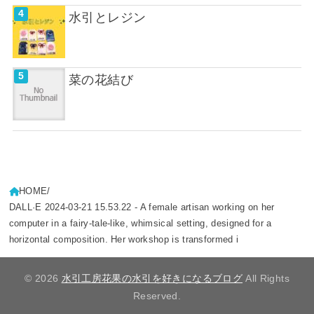
水引とレジン
菜の花結び
HOME
DALL·E 2024-03-21 15.53.22 - A female artisan working on her
computer in a fairy-tale-like, whimsical setting, designed for a
horizontal composition. Her workshop is transformed i
© 2026
水引工房花果の水引を好きになるブログ
All Rights
Reserved.