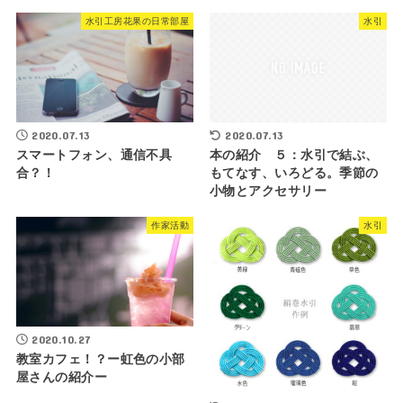
水引工房花果の日常部屋
水引
2020.07.13
2020.07.13
スマートフォン、通信不具
本の紹介 ５：水引で結ぶ、
合？！
もてなす、いろどる。季節の
小物とアクセサリー
作家活動
水引
2020.10.27
教室カフェ！？ー虹色の小部
屋さんの紹介ー