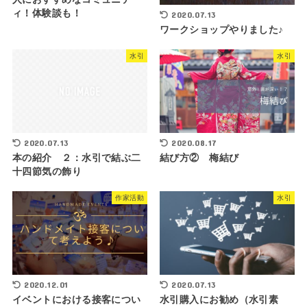
ィ！体験談も！
2020.07.13
ワークショップやりました♪
水引
水引
2020.07.13
2020.08.17
本の紹介 ２：水引で結ぶ二
結び方② 梅結び
十四節気の飾り
作家活動
水引
2020.12.01
2020.07.13
イベントにおける接客につい
水引購入にお勧め（水引素