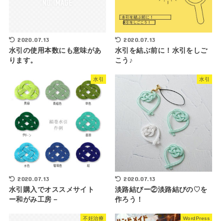
2020.07.13
2020.07.13
水引の使用本数にも意味があ
水引を結ぶ前に！水引をしご
ります。
こう♪
水引
水引
2020.07.13
2020.07.13
水引購入でオススメサイト
淡路結びー②淡路結びの♡を
ー和がみ工房－
作ろう！
不妊治療
WordPress